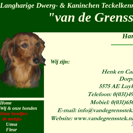
Langharige Dwerg- & Kaninchen Teckelkenn
"van de Grens
Har
Wij zijn:
Home
Wij & onze honden
Onze hondjes:
de meisjes
Umsa
Fleur