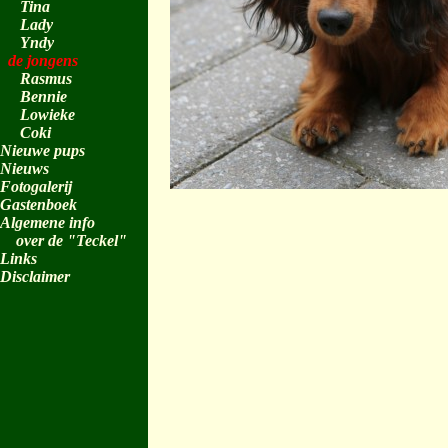
Tina
Lady
Yndy
de jongens
Rasmus
Bennie
Lowieke
Coki
Nieuwe pups
Nieuws
Fotogalerij
Gastenboek
Algemene info
over de "Teckel"
Links
Disclaimer